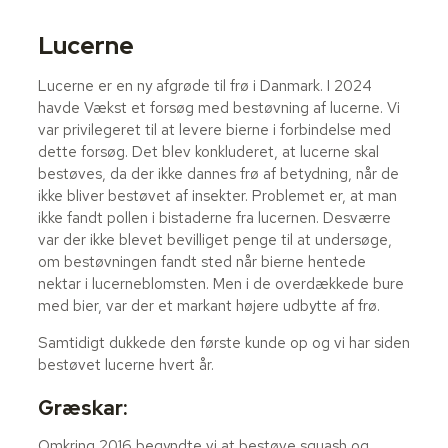
Lucerne
Lucerne er en ny afgrøde til frø i Danmark. I 2024
havde Vækst et forsøg med bestøvning af lucerne. Vi
var privilegeret til at levere bierne i forbindelse med
dette forsøg. Det blev konkluderet, at lucerne skal
bestøves, da der ikke dannes frø af betydning, når de
ikke bliver bestøvet af insekter. Problemet er, at man
ikke fandt pollen i bistaderne fra lucernen. Desværre
var der ikke blevet bevilliget penge til at undersøge,
om bestøvningen fandt sted når bierne hentede
nektar i lucerneblomsten. Men i de overdækkede bure
med bier, var der et markant højere udbytte af frø.
Samtidigt dukkede den første kunde op og vi har siden
bestøvet lucerne hvert år.
Græskar:
Omkring 2016 begyndte vi at bestøve squash og