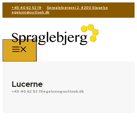
+45 40 62 52 19
Spraglebjergvej 2, 4200 Slagelse
egelunn@outlook.dk
Lucerne
+45 40 62 52 19
egelunn@outlook.dk