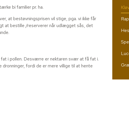
rke bi familier pr. ha.
Klø
er, at bestøvningsprisen vil stige, pga. vi ikke får
Rap
gt at bestille /reserverer når udlægget sås, det
Hes
unde.
Spe
Luc
at i pollen. Desværre er nektaren svær at få fat i.
Græ
ronninger, fordi de er mere villige til at hente