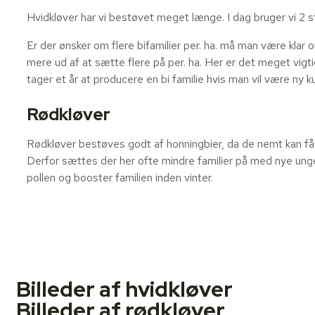
Hvidkløver har vi bestøvet meget længe. I dag bruger vi 2 stæ
Er der ønsker om flere bifamilier per. ha. må man være klar ov
mere ud af at sætte flere på per. ha. Her er det meget vigti
tager et år at producere en bi familie hvis man vil være ny k
Rødkløver
Rødkløver bestøves godt af honningbier, da de nemt kan få f
Derfor sættes der her ofte mindre familier på med nye unge d
pollen og booster familien inden vinter.
Billeder af hvidkløver
Billeder af rødkløver