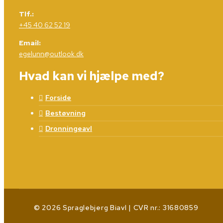
Tlf.:
+45 40 62 52 19
Email:
egelunn@outlook.dk
Hvad kan vi hjælpe med?
Forside
Bestøvning
Dronningeavl
© 2026 Spraglebjerg Biavl | CVR nr.: 31680859