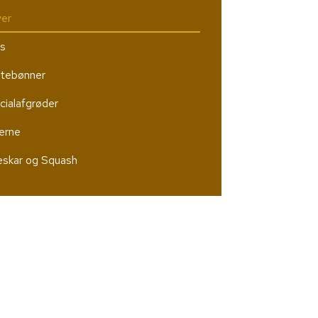
ver
s
tebønner
cialafgrøder
erne
skar og Squash