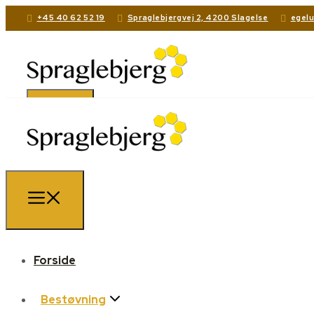
+45 40 62 52 19
Spraglebjergvej 2, 4200 Slagelse
egel
Forside
Bestøvning
Forside
Frugtplantage
Bestøvning