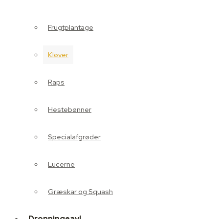
Kløver
Frugtplantage
Raps
Kløver
Hestebønner
Raps
Specialafgrøder
Hestebønner
Lucerne
Specialafgrøder
Græskar og Squash
Lucerne
Dronningeavl
Græskar og Squash
Min Biavl
Dronningeavl