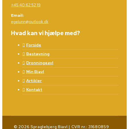
+45 40 62 52 19
Email:
egelunn@outlook.dk
Hvad kan vi hjælpe med?
Forside
Bestøvning
Dronningeavl
Min Biavl
Artikler
Kontakt
© 2026 Spraglebjerg Biavl | CVR nr.: 31680859