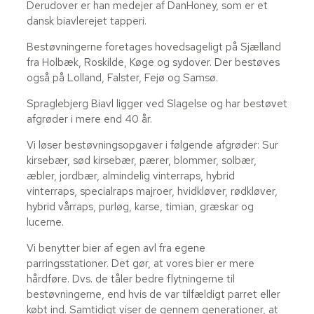
Derudover er han medejer af DanHoney, som er et
dansk biavlerejet tapperi.
Bestøvningerne foretages hovedsageligt på Sjælland
fra Holbæk, Roskilde, Køge og sydover. Der bestøves
også på Lolland, Falster, Fejø og Samsø.
Spraglebjerg Biavl ligger ved Slagelse og har bestøvet
afgrøder i mere end 40 år.
Vi løser bestøvningsopgaver i følgende afgrøder: Sur
kirsebær, sød kirsebær, pærer, blommer, solbær,
æbler, jordbær, almindelig vinterraps, hybrid
vinterraps, specialraps majroer, hvidkløver, rødkløver,
hybrid vårraps, purløg, karse, timian, græskar og
lucerne.
Vi benytter bier af egen avl fra egene
parringsstationer. Det gør, at vores bier er mere
hårdføre. Dvs. de tåler bedre flytningerne til
bestøvningerne, end hvis de var tilfældigt parret eller
købt ind. Samtidigt viser de gennem generationer, at