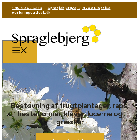
+45 40 62 52 19
Spraglebjergvej 2, 4200 Slagelse
egelunn@outlook.dk
Bestøvning af frugtplantager, raps,
hestebønner, kløver, lucerne og
græskar