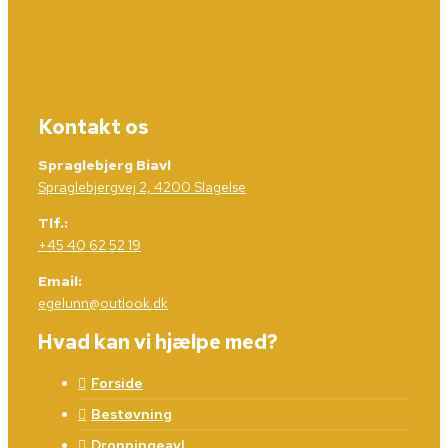
Kontakt os
Spraglebjerg Biavl
Spraglebjergvej 2, 4200 Slagelse
Tlf.:
+45 40 62 52 19
Email:
egelunn@outlook.dk
Hvad kan vi hjælpe med?
Forside
Bestøvning
Dronningeavl