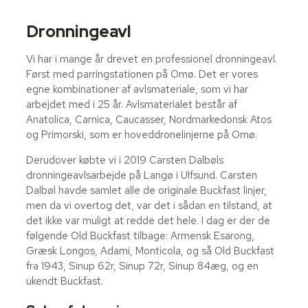
Dronningeavl
Vi har i mange år drevet en professionel dronningeavl.
Først med parringstationen på Omø. Det er vores
egne kombinationer af avlsmateriale, som vi har
arbejdet med i 25 år. Avlsmaterialet består af
Anatolica, Carnica, Caucasser, Nordmarkedonsk Atos
og Primorski, som er hoveddronelinjerne på Omø.
Derudover købte vi i 2019 Carsten Dalbøls
dronningeavlsarbejde på Langø i Ulfsund. Carsten
Dalbøl havde samlet alle de originale Buckfast linjer,
men da vi overtog det, var det i sådan en tilstand, at
det ikke var muligt at redde det hele. I dag er der de
følgende Old Buckfast tilbage: Armensk Esarong,
Græsk Longos, Adami, Monticola, og så Old Buckfast
fra 1943, Sinup 62r, Sinup 72r, Sinup 84æg, og en
ukendt Buckfast.