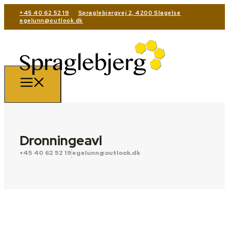
+45 40 62 52 19
Spraglebjergvej 2, 4200 Slagelse
egelunn@outlook.dk
Dronningeavl
+45 40 62 52 19
egelunn@outlook.dk